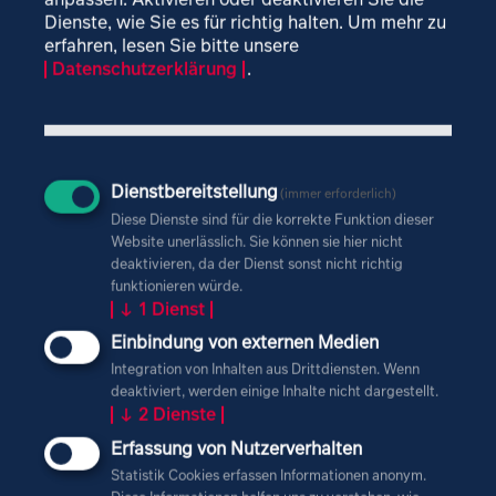
reduzieren den Energiebedarf bei der
Dienste, wie Sie es für richtig halten.
Um mehr zu
Abwasseraufbereitung oder Verwerten die Abwärme
erfahren, lesen Sie bitte unsere
thermischer Abfallbehandlung. Das Erreichen der
Datenschutzerklärung
.
vollständigen Treibhausgasneutralität einer Kommune
ist abhängig von ihrer wirtschaftlichen Verknüpfung.
Emissionen aus Landwirtschaft, Abwasserwirtschaft
sowie Industrie können nicht vollständig gemindert
werden.
Dienstbereitstellung
(immer erforderlich)
Diese Dienste sind für die korrekte Funktion dieser
Kommunale Entsorgungsunternehmen erzeugen mit
Website unerlässlich. Sie können sie hier nicht
der thermischen Verwertung von Abfällen oder
deaktivieren, da der Dienst sonst nicht richtig
Klärschlamm Abwärme. In Kombination mit regryd-
funktionieren würde.
↓
1
Dienst
Energiespeichern kann nicht vermeidbare Abwärme
dem Speicher zugeführt und bei Bedarf wieder zur
Einbindung von externen Medien
Verfügung gestellt werden. Damit können
Integration von Inhalten aus Drittdiensten. Wenn
Energieeffizienzmaßnahmen greifen und ein Beitrag
deaktiviert, werden einige Inhalte nicht dargestellt.
zur klimaneutralen Kommune geleistet werden.
↓
2
Dienste
Erfassung von Nutzerverhalten
Statistik Cookies erfassen Informationen anonym.