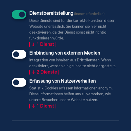
Dienstbereitstellung
(immer erforderlich)
Diese Dienste sind für die korrekte Funktion dieser
Website unerlässlich. Sie können sie hier nicht
deaktivieren, da der Dienst sonst nicht richtig
DEVELOPMENT ENGINEER
funktionieren würde.
↓
1
Dienst
Einbindung von externen Medien
Andreas Prautsch
Integration von Inhalten aus Drittdiensten. Wenn
deaktiviert, werden einige Inhalte nicht dargestellt.
Der Entwicklungsingenieur leitet die
↓
2
Dienste
technische Umsetzung des
Erfassung von Nutzerverhalten
Energiespeichers. Als Ingenieur hat er
beispielsweise bereits einen Prototyp
Statistik Cookies erfassen Informationen anonym.
zur Bypassgewinnung von
Diese Informationen helfen uns zu verstehen, wie
Schwermineralen aus Quarzsanden
unsere Besucher unsere Website nutzen.
↓
1
Dienst
entwickelt.
andreas.prautsch (at)
regryd.de